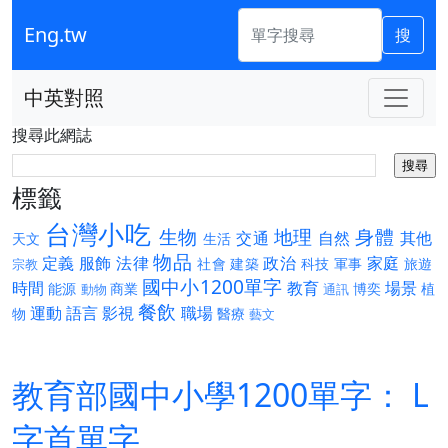
Eng.tw
搜
中英對照
搜尋此網誌
標籤
台灣小吃
生物
地理
身體
交通
自然
其他
天文
生活
物品
定義
服飾
法律
政治
家庭
社會
建築
科技
軍事
旅遊
宗教
國中小1200單字
時間
教育
場景
能源
商業
博奕
植
動物
通訊
餐飲
運動
語言
影視
職場
物
醫療
藝文
教育部國中小學1200單字： L
字首單字