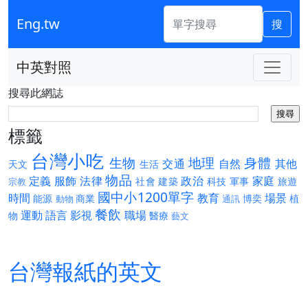
Eng.tw
搜
中英對照
搜尋此網誌
標籤
台灣小吃
生物
地理
身體
交通
自然
其他
天文
生活
物品
定義
服飾
法律
政治
家庭
社會
建築
科技
軍事
旅遊
宗教
國中小1200單字
時間
教育
場景
能源
商業
博奕
植
動物
通訊
餐飲
運動
語言
影視
職場
物
醫療
藝文
台灣報紙的英文