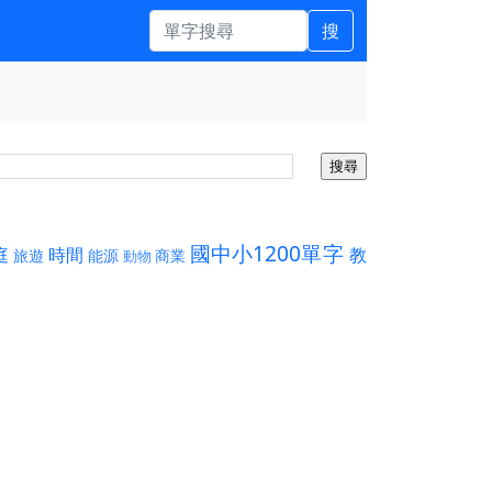
搜
國中小1200單字
庭
時間
教
旅遊
能源
商業
動物