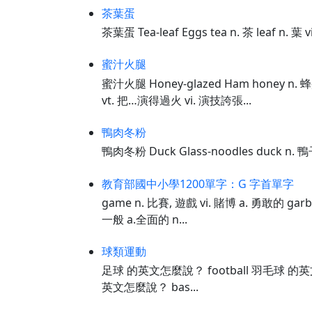
茶葉蛋
茶葉蛋 Tea-leaf Eggs tea n. 茶 leaf n. 
蜜汁火腿
蜜汁火腿 Honey-glazed Ham honey n.
vt. 把…演得過火 vi. 演技誇張...
鴨肉冬粉
鴨肉冬粉 Duck Glass-noodles duck n. 
教育部國中小學1200單字：G 字首單字
game n. 比賽, 遊戲 vi. 賭博 a. 勇敢的 garb
一般 a.全面的 n...
球類運動
足球 的英文怎麼說？ football 羽毛球 的英文怎
英文怎麼說？ bas...