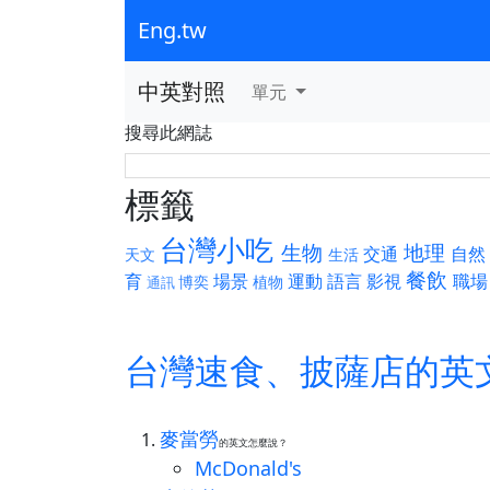
Eng.tw
中英對照
單元
搜尋此網誌
標籤
台灣小吃
生物
地理
交通
自然
天文
生活
餐飲
育
場景
運動
語言
影視
職場
博奕
植物
通訊
台灣速食、披薩店的英
麥當勞
的英文怎麼說？
McDonald's