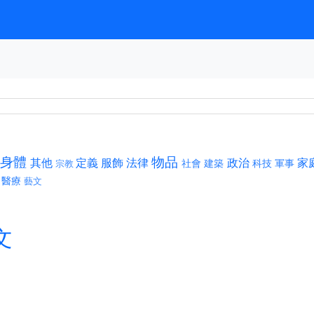
身體
物品
其他
定義
服飾
法律
政治
家
社會
建築
科技
軍事
宗教
醫療
藝文
文