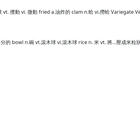
獄 vt. 攪動 vi. 微動 fried a.油炸的 clam n.蛤 vi.撈蛤 Variegate
a.有鹽分的 bowl n.碗 vt.滾木球 vi.滾木球 rice n. 米 vt. 將…壓成米粒