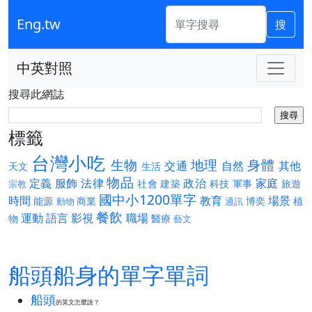
Eng.tw
搜
中英對照
搜尋此網誌
標籤
台灣小吃
生物
地理
身體
交通
自然
其他
天文
生活
物品
定義
服飾
法律
政治
家庭
社會
建築
科技
軍事
旅遊
宗教
國中小1200單字
時間
教育
場景
能源
商業
博奕
植
動物
通訊
餐飲
運動
語言
影視
職場
物
醫療
藝文
船頭船身的單字單詞
船頭
的英文怎麼說？