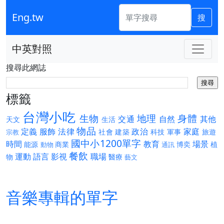
Eng.tw
搜
中英對照
搜尋此網誌
標籤
台灣小吃
生物
地理
身體
交通
自然
其他
天文
生活
物品
定義
服飾
法律
政治
家庭
社會
建築
科技
軍事
旅遊
宗教
國中小1200單字
時間
教育
場景
能源
商業
博奕
植
動物
通訊
餐飲
運動
語言
影視
職場
物
醫療
藝文
音樂專輯的單字