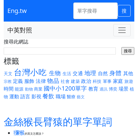
Eng.tw
搜
中英對照
搜尋此網誌
標籤
台灣小吃
生物
地理
身體
交通
自然
其他
天文
生活
物品
定義
服飾
法律
政治
家庭
社會
建築
科技
軍事
旅遊
宗教
國中小1200單字
時間
教育
場景
能源
商業
博奕
植
動物
通訊
餐飲
運動
語言
影視
職場
物
醫療
藝文
金絲猴長臂猿的單字單詞
獼猴
的英文怎麼說？