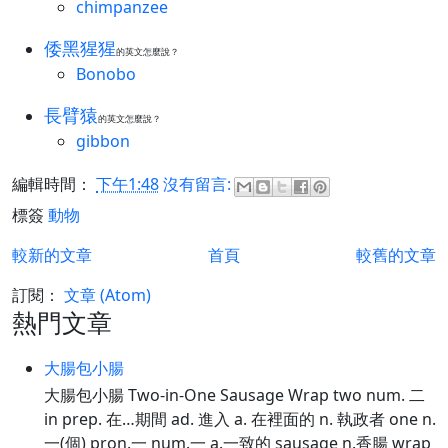
chimpanzee
倭黑猩猩
的英文怎麼說？
Bonobo
長臂猿
的英文怎麼說？
gibbon
編輯時間：
下午1:48
沒有留言:
標簽
動物
較新的文章
首頁
較舊的文章
訂閱：
文章 (Atom)
熱門文章
大腸包小腸
大腸包小腸 Two-in-One Sausage Wrap two num. 二
in prep. 在…期間 ad. 進入 a. 在裡面的 n. 執政者 one n.
一(個) pron.一 num.一 a.一致的 sausage n.香腸 wrap