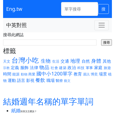
Eng.tw
搜
中英對照
搜尋此網誌
標籤
台灣小吃
生物
地理
身體
交通
自然
其他
天文
生活
物品
定義
服飾
法律
政治
家庭
社會
建築
科技
軍事
旅遊
宗教
國中小1200單字
時間
教育
場景
能源
商業
博奕
植
動物
通訊
餐飲
運動
語言
影視
職場
物
醫療
藝文
結婚週年名稱的單字單詞
紙婚
的英文怎麼說？