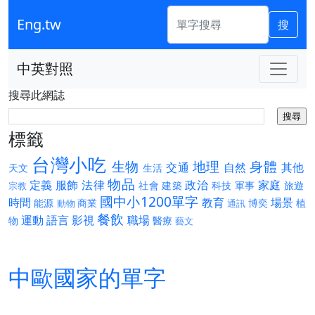
Eng.tw
搜
中英對照
搜尋此網誌
標籤
台灣小吃
生物
地理
身體
交通
自然
其他
天文
生活
物品
定義
服飾
法律
政治
家庭
社會
建築
科技
軍事
旅遊
宗教
國中小1200單字
時間
教育
場景
能源
商業
博奕
植
動物
通訊
餐飲
運動
語言
影視
職場
物
醫療
藝文
中歐國家的單字