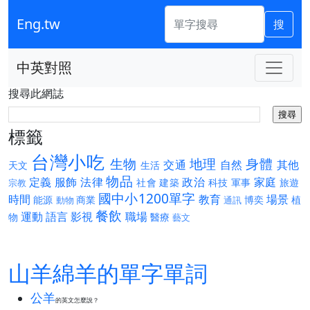
Eng.tw
搜
中英對照
搜尋此網誌
標籤
台灣小吃
生物
地理
身體
交通
自然
其他
天文
生活
物品
定義
服飾
法律
政治
家庭
社會
建築
科技
軍事
旅遊
宗教
國中小1200單字
時間
教育
場景
能源
商業
博奕
植
動物
通訊
餐飲
運動
語言
影視
職場
物
醫療
藝文
山羊綿羊的單字單詞
公羊
的英文怎麼說？