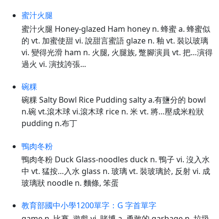
蜜汁火腿
蜜汁火腿 Honey-glazed Ham honey n. 蜂蜜 a. 蜂蜜似
的 vt. 加蜜使甜 vi. 說甜言蜜語 glaze n. 釉 vt. 裝以玻璃
vi. 變得光滑 ham n. 火腿, 火腿族, 蹩腳演員 vt. 把…演得
過火 vi. 演技誇張...
碗粿
碗粿 Salty Bowl Rice Pudding salty a.有鹽分的 bowl
n.碗 vt.滾木球 vi.滾木球 rice n. 米 vt. 將…壓成米粒狀
pudding n.布丁
鴨肉冬粉
鴨肉冬粉 Duck Glass-noodles duck n. 鴨子 vi. 沒入水
中 vt. 猛按…入水 glass n. 玻璃 vt. 裝玻璃於, 反射 vi. 成
玻璃狀 noodle n. 麵條, 笨蛋
教育部國中小學1200單字：G 字首單字
game n. 比賽, 遊戲 vi. 賭博 a. 勇敢的 garbage n. 垃圾