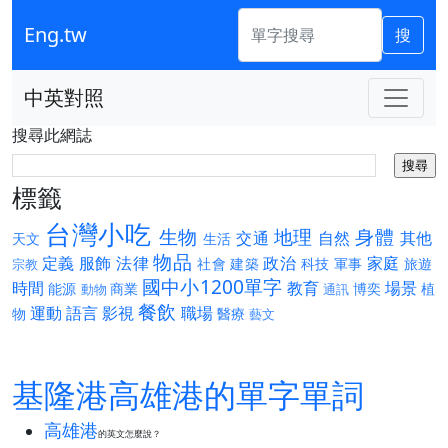
Eng.tw
搜
中英對照
搜尋此網誌
標籤
台灣小吃
生物
地理
身體
交通
自然
其他
天文
生活
物品
定義
服飾
法律
政治
家庭
社會
建築
科技
軍事
旅遊
宗教
國中小1200單字
時間
教育
場景
能源
商業
博奕
植
動物
通訊
餐飲
運動
語言
影視
職場
物
醫療
藝文
基隆港高雄港的單字單詞
高雄港
的英文怎麼說？