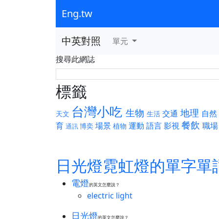
Eng.tw
中英對照
單元
搜尋此網誌
標籤
台灣小吃
生物
地理
交通
自然
天文
生活
餐飲
育
場景
運動
語言
影視
職場
博奕
植物
通訊
日光燈霓虹燈的單字單
電燈
的英文怎麼說？
electric light
日光燈
的英文怎麼說？