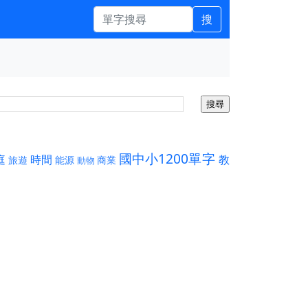
搜
國中小1200單字
庭
時間
教
旅遊
能源
商業
動物