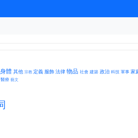
身體
物品
其他
定義
服飾
法律
政治
家
社會
建築
科技
軍事
宗教
醫療
藝文
詞