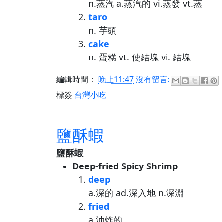
n.蒸汽 a.蒸汽的 vi.蒸發 vt.蒸
taro
n. 芋頭
cake
n. 蛋糕 vt. 使結塊 vi. 結塊
編輯時間：
晚上11:47
沒有留言:
標簽
台灣小吃
鹽酥蝦
鹽酥蝦
Deep-fried Spicy Shrimp
deep
a.深的 ad.深入地 n.深淵
fried
a.油炸的