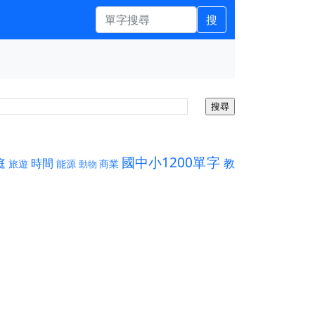
搜
國中小1200單字
庭
時間
教
旅遊
能源
商業
動物