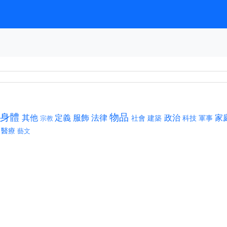
身體
物品
其他
定義
服飾
法律
政治
家
社會
建築
科技
軍事
宗教
醫療
藝文