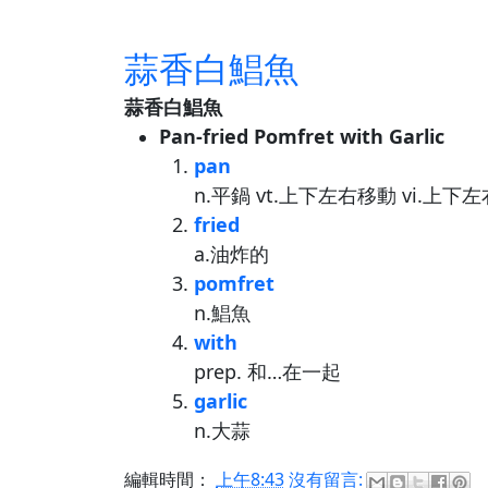
蒜香白鯧魚
蒜香白鯧魚
Pan-fried Pomfret with Garlic
pan
n.平鍋 vt.上下左右移動 vi.上下
fried
a.油炸的
pomfret
n.鯧魚
with
prep. 和…在一起
garlic
n.大蒜
編輯時間：
上午8:43
沒有留言: