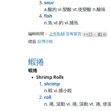
sour
a.酸的 vi.變酸 vt.使變酸 n.酸味
fish
n.魚 vt.釣 vi.捕魚
編輯時間：
上午8:44
沒有留言:
標簽
台灣小吃
蝦捲
蝦捲
Shrimp Rolls
shrimp
n.蝦 vi.捕小蝦
roll
n. 捲, 滾動 vi. 捲, 滾動 vt. 捲, 