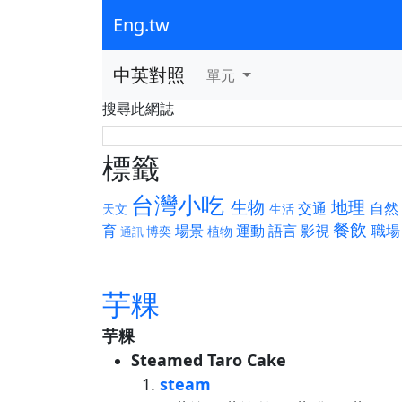
Eng.tw
中英對照
單元
搜尋此網誌
標籤
台灣小吃
生物
地理
交通
自然
天文
生活
餐飲
育
場景
運動
語言
影視
職場
博奕
植物
通訊
芋粿
芋粿
Steamed Taro Cake
steam