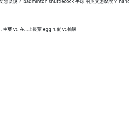
麼說？ badminton shuttlecock 手球 的英文怎麼說？ handb
葉 vi. 生葉 vt. 在…上長葉 egg n.蛋 vt.挑唆