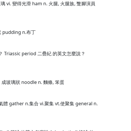
裝以玻璃 vi. 變得光滑 ham n. 火腿, 火腿族, 蹩腳演員
狀 pudding n.布丁
 Triassic period 二疊紀 的英文怎麼說？
i. 成玻璃狀 noodle n. 麵條, 笨蛋
體 gather n.集合 vi.聚集 vt.使聚集 general n.