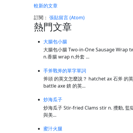
較新的文章
訂閱：
張貼留言 (Atom)
熱門文章
大腸包小腸
大腸包小腸 Two-in-One Sausage Wrap tw
n.香腸 wrap n.外套 ...
手斧戰斧的單字單詞
斧頭 的英文怎麼說？ hatchet ax 石斧 的
battle axe 錛 的英...
炒海瓜子
炒海瓜子 Stir-fried Clams stir n. 攪動, 監
與美...
蜜汁火腿