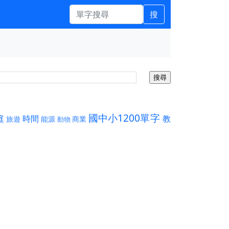
搜
國中小1200單字
庭
時間
教
旅遊
能源
商業
動物