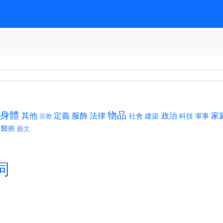
身體
物品
其他
定義
服飾
法律
政治
家
社會
建築
科技
軍事
宗教
醫療
藝文
詞