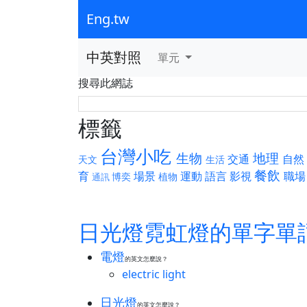
Eng.tw
中英對照
單元
搜尋此網誌
標籤
台灣小吃
生物
地理
交通
自然
天文
生活
餐飲
育
場景
運動
語言
影視
職場
博奕
植物
通訊
日光燈霓虹燈的單字單
電燈
的英文怎麼說？
electric light
日光燈
的英文怎麼說？