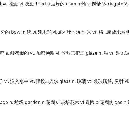
獄 vt. 攪動 vi. 微動 fried a.油炸的 clam n.蛤 vi.撈蛤 Variegate
a.有鹽分的 bowl n.碗 vt.滾木球 vi.滾木球 rice n. 米 vt. 將…壓成米粒
 蜂蜜 a. 蜂蜜似的 vt. 加蜜使甜 vi. 說甜言蜜語 glaze n. 釉 vt. 
鴨子 vi. 沒入水中 vt. 猛按…入水 glass n. 玻璃 vt. 裝玻璃於, 反射 v
age n. 垃圾 garden n.花園 vi.栽培花木 vt.造園 a.花園的 gas n.氣