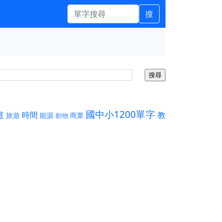
搜
國中小1200單字
庭
時間
教
旅遊
能源
商業
動物