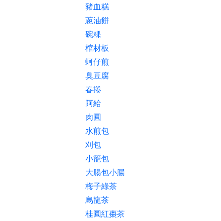
豬血糕
蔥油餅
碗粿
棺材板
蚵仔煎
臭豆腐
春捲
阿給
肉圓
水煎包
刈包
小籠包
大腸包小腸
梅子綠茶
烏龍茶
桂圓紅棗茶