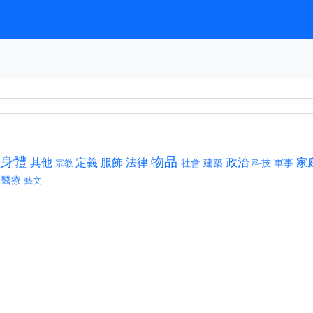
身體
物品
其他
定義
服飾
法律
政治
家
社會
建築
科技
軍事
宗教
醫療
藝文