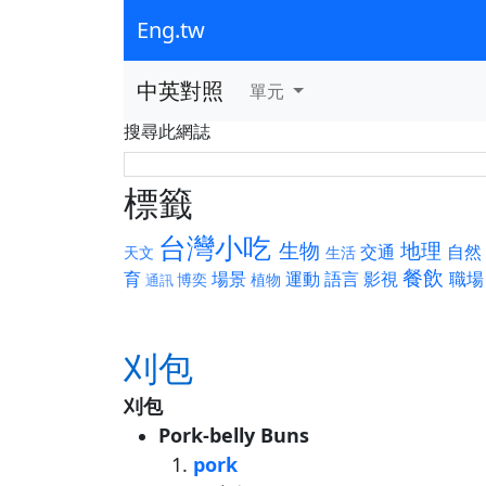
Eng.tw
中英對照
單元
搜尋此網誌
標籤
台灣小吃
生物
地理
交通
自然
天文
生活
餐飲
育
場景
運動
語言
影視
職場
博奕
植物
通訊
刈包
刈包
Pork-belly Buns
pork