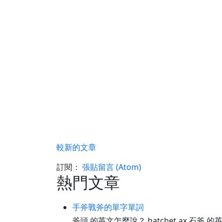
較新的文章
訂閱：
張貼留言 (Atom)
熱門文章
手斧戰斧的單字單詞
斧頭 的英文怎麼說？ hatchet ax 石斧 的