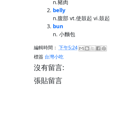
n.豬肉
belly
n.腹部 vt.使鼓起 vi.鼓起
bun
n. 小麵包
編輯時間：
下午5:24
標簽
台灣小吃
沒有留言:
張貼留言