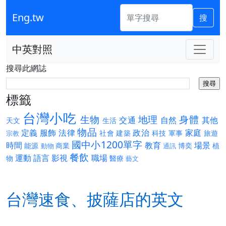
Eng.tw
搜
中英對照
搜尋此網誌
標籤
台灣小吃
生物
地理
身體
交通
自然
其他
天文
生活
物品
定義
服飾
法律
政治
家庭
社會
建築
科技
軍事
旅遊
宗教
國中小1200單字
時間
教育
場景
能源
商業
博奕
植
動物
通訊
餐飲
運動
語言
影視
職場
物
醫療
藝文
台灣速食、披薩店的英文