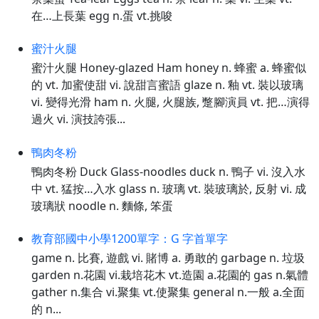
在…上長葉 egg n.蛋 vt.挑唆
蜜汁火腿
蜜汁火腿 Honey-glazed Ham honey n. 蜂蜜 a. 蜂蜜似
的 vt. 加蜜使甜 vi. 說甜言蜜語 glaze n. 釉 vt. 裝以玻璃
vi. 變得光滑 ham n. 火腿, 火腿族, 蹩腳演員 vt. 把…演得
過火 vi. 演技誇張...
鴨肉冬粉
鴨肉冬粉 Duck Glass-noodles duck n. 鴨子 vi. 沒入水
中 vt. 猛按…入水 glass n. 玻璃 vt. 裝玻璃於, 反射 vi. 成
玻璃狀 noodle n. 麵條, 笨蛋
教育部國中小學1200單字：G 字首單字
game n. 比賽, 遊戲 vi. 賭博 a. 勇敢的 garbage n. 垃圾
garden n.花園 vi.栽培花木 vt.造園 a.花園的 gas n.氣體
gather n.集合 vi.聚集 vt.使聚集 general n.一般 a.全面
的 n...