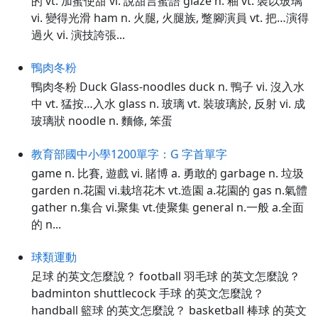
的 vt. 加蜜使甜 vi. 說甜言蜜語 glaze n. 釉 vt. 裝以玻璃
vi. 變得光滑 ham n. 火腿, 火腿族, 蹩腳演員 vt. 把…演得
過火 vi. 演技誇張...
鴨肉冬粉
鴨肉冬粉 Duck Glass-noodles duck n. 鴨子 vi. 沒入水
中 vt. 猛按…入水 glass n. 玻璃 vt. 裝玻璃於, 反射 vi. 成
玻璃狀 noodle n. 麵條, 笨蛋
教育部國中小學1200單字：G 字首單字
game n. 比賽, 遊戲 vi. 賭博 a. 勇敢的 garbage n. 垃圾
garden n.花園 vi.栽培花木 vt.造園 a.花園的 gas n.氣體
gather n.集合 vi.聚集 vt.使聚集 general n.一般 a.全面
的 n...
球類運動
足球 的英文怎麼說？ football 羽毛球 的英文怎麼說？
badminton shuttlecock 手球 的英文怎麼說？
handball 籃球 的英文怎麼說？ basketball 棒球 的英文