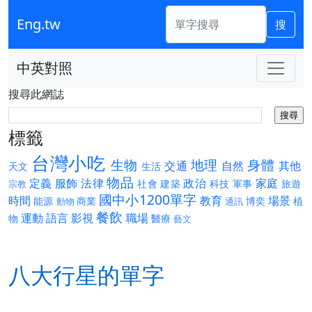
Eng.tw
搜
中英對照
搜尋此網誌
標籤
台灣小吃
生物
地理
身體
交通
自然
其他
天文
生活
物品
定義
服飾
法律
政治
家庭
社會
建築
科技
軍事
旅遊
宗教
國中小1200單字
時間
教育
場景
能源
商業
博奕
植
動物
通訊
餐飲
運動
語言
影視
職場
物
醫療
藝文
八大行星的單字