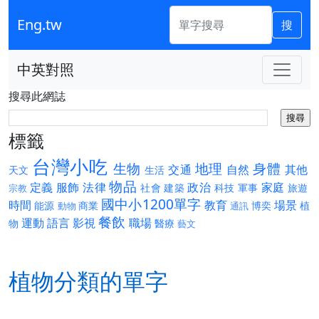
Eng.tw
搜
中英對照
搜尋此網誌
標籤
台灣小吃
生物
地理
身體
交通
自然
其他
天文
生活
物品
定義
服飾
法律
政治
家庭
社會
建築
科技
軍事
旅遊
宗教
國中小1200單字
時間
教育
場景
能源
商業
博奕
植
動物
通訊
餐飲
運動
語言
影視
職場
物
醫療
藝文
植物分類的單字