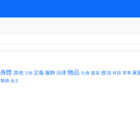
身體
物品
其他
定義
服飾
法律
政治
家
社會
建築
科技
軍事
宗教
醫療
藝文