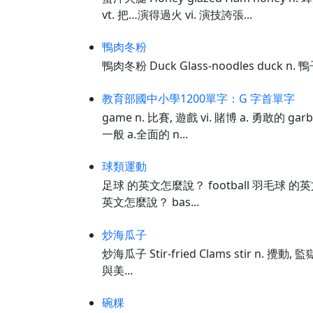
vt. 把…演得過火 vi. 演技誇張...
鴨肉冬粉
鴨肉冬粉 Duck Glass-noodles duck n. 
教育部國中小學1200單字：G 字首單字
game n. 比賽, 遊戲 vi. 賭博 a. 勇敢的 garb
一般 a.全面的 n...
球類運動
足球 的英文怎麼說？ football 羽毛球 的英文怎
英文怎麼說？ bas...
炒海瓜子
炒海瓜子 Stir-fried Clams stir n. 攪動, 監
與美...
碗粿