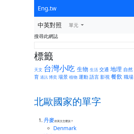
Eng.tw
中英對照
單元
搜尋此網誌
標籤
台灣小吃
生物
地理
交通
自然
天文
生活
餐飲
育
場景
運動
語言
影視
職場
博奕
植物
通訊
北歐國家的單字
丹麥
的英文怎麼說？
Denmark