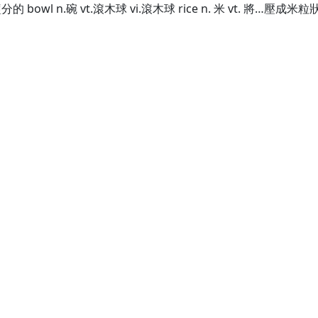
a.有鹽分的 bowl n.碗 vt.滾木球 vi.滾木球 rice n. 米 vt. 將…壓成米粒