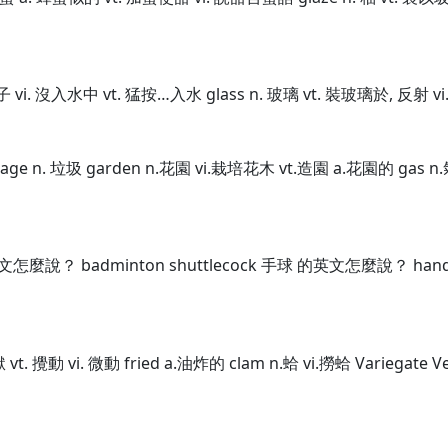
鴨子 vi. 沒入水中 vt. 猛按…入水 glass n. 玻璃 vt. 裝玻璃於, 反射 v
age n. 垃圾 garden n.花園 vi.栽培花木 vt.造園 a.花園的 gas n.氣
麼說？ badminton shuttlecock 手球 的英文怎麼說？ handb
獄 vt. 攪動 vi. 微動 fried a.油炸的 clam n.蛤 vi.撈蛤 Variegate