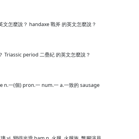
 的英文怎麼說？ handaxe 戰斧 的英文怎麼說？
 Triassic period 二疊紀 的英文怎麼說？
e n.一(個) pron.一 num.一 a.一致的 sausage
裝以玻璃 vi. 變得光滑 ham n. 火腿, 火腿族, 蹩腳演員