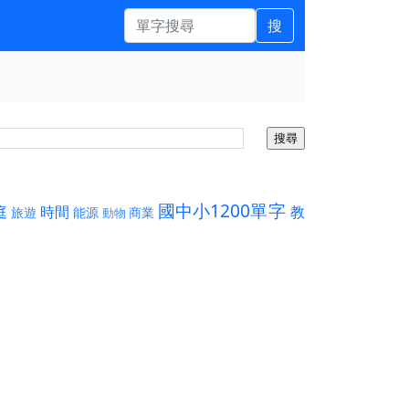
搜
國中小1200單字
庭
時間
教
旅遊
能源
商業
動物