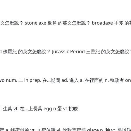
英文怎麼說？ stone axe 板斧 的英文怎麼說？ broadaxe 手斧
d 侏羅紀 的英文怎麼說？ Jurassic Period 三疊紀 的英文怎麼說？
o num. 二 in prep. 在…期間 ad. 進入 a. 在裡面的 n. 執政者 on
葉 vi. 生葉 vt. 在…上長葉 egg n.蛋 vt.挑唆
 蜂蜜 a. 蜂蜜似的 vt. 加蜜使甜 vi. 說甜言蜜語 glaze n. 釉 vt. 