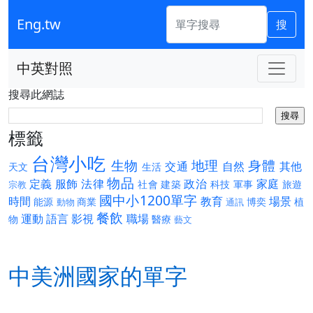
Eng.tw
搜
中英對照
搜尋此網誌
標籤
台灣小吃
生物
地理
身體
交通
自然
其他
天文
生活
物品
定義
服飾
法律
政治
家庭
社會
建築
科技
軍事
旅遊
宗教
國中小1200單字
時間
教育
場景
能源
商業
博奕
植
動物
通訊
餐飲
運動
語言
影視
職場
物
醫療
藝文
中美洲國家的單字