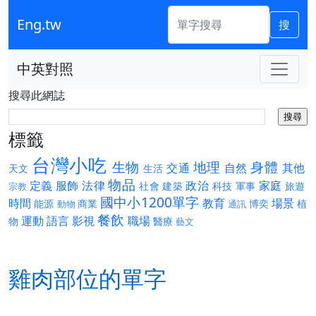
Eng.tw
搜
中英對照
搜尋此網誌
標籤
台灣小吃
生物
地理
身體
交通
自然
其他
天文
生活
物品
定義
服飾
法律
政治
家庭
社會
建築
科技
軍事
旅遊
宗教
國中小1200單字
時間
教育
場景
能源
商業
博奕
植
動物
通訊
餐飲
運動
語言
影視
職場
物
醫療
藝文
雞肉部位的單字