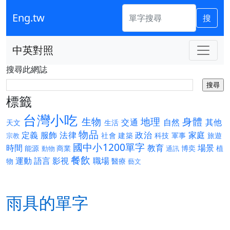
Eng.tw
搜
中英對照
搜尋此網誌
標籤
台灣小吃
生物
地理
身體
交通
自然
其他
天文
生活
物品
定義
服飾
法律
政治
家庭
社會
建築
科技
軍事
旅遊
宗教
國中小1200單字
時間
教育
場景
能源
商業
博奕
植
動物
通訊
餐飲
運動
語言
影視
職場
物
醫療
藝文
雨具的單字