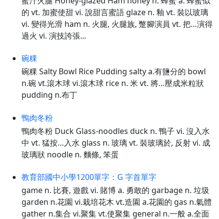
蜜汁火腿 Honey-glazed Ham honey n. 蜂蜜 a. 蜂蜜似
的 vt. 加蜜使甜 vi. 說甜言蜜語 glaze n. 釉 vt. 裝以玻璃
vi. 變得光滑 ham n. 火腿, 火腿族, 蹩腳演員 vt. 把…演得
過火 vi. 演技誇張...
碗粿
碗粿 Salty Bowl Rice Pudding salty a.有鹽分的 bowl
n.碗 vt.滾木球 vi.滾木球 rice n. 米 vt. 將…壓成米粒狀
pudding n.布丁
鴨肉冬粉
鴨肉冬粉 Duck Glass-noodles duck n. 鴨子 vi. 沒入水
中 vt. 猛按…入水 glass n. 玻璃 vt. 裝玻璃於, 反射 vi. 成
玻璃狀 noodle n. 麵條, 笨蛋
教育部國中小學1200單字：G 字首單字
game n. 比賽, 遊戲 vi. 賭博 a. 勇敢的 garbage n. 垃圾
garden n.花園 vi.栽培花木 vt.造園 a.花園的 gas n.氣體
gather n.集合 vi.聚集 vt.使聚集 general n.一般 a.全面