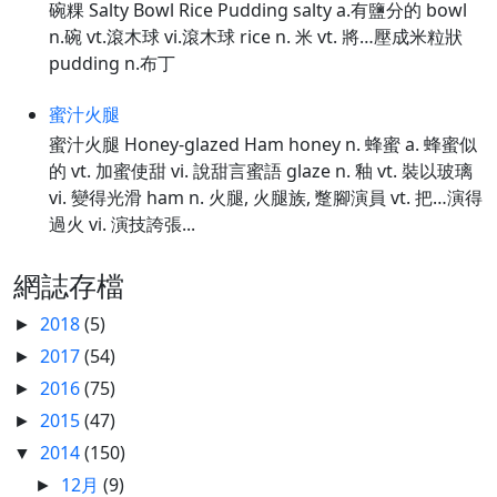
碗粿 Salty Bowl Rice Pudding salty a.有鹽分的 bowl
n.碗 vt.滾木球 vi.滾木球 rice n. 米 vt. 將…壓成米粒狀
pudding n.布丁
蜜汁火腿
蜜汁火腿 Honey-glazed Ham honey n. 蜂蜜 a. 蜂蜜似
的 vt. 加蜜使甜 vi. 說甜言蜜語 glaze n. 釉 vt. 裝以玻璃
vi. 變得光滑 ham n. 火腿, 火腿族, 蹩腳演員 vt. 把…演得
過火 vi. 演技誇張...
網誌存檔
2018
(5)
►
2017
(54)
►
2016
(75)
►
2015
(47)
►
2014
(150)
▼
12月
(9)
►