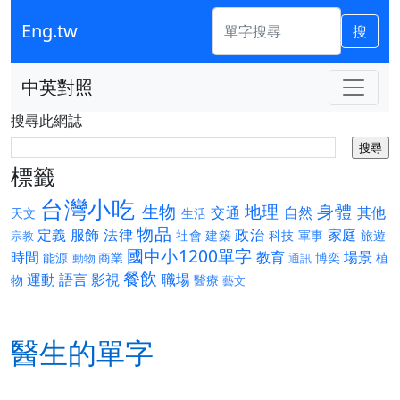
Eng.tw
搜
中英對照
搜尋此網誌
標籤
台灣小吃
生物
地理
身體
交通
自然
其他
天文
生活
物品
定義
服飾
法律
政治
家庭
社會
建築
科技
軍事
旅遊
宗教
國中小1200單字
時間
教育
場景
能源
商業
博奕
植
動物
通訊
餐飲
運動
語言
影視
職場
物
醫療
藝文
醫生的單字