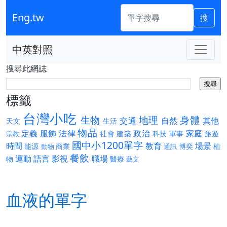
Eng.tw
搜
中英對照
搜尋此網誌
標籤
台灣小吃
生物
地理
身體
交通
自然
其他
天文
生活
物品
定義
服飾
法律
政治
家庭
社會
建築
科技
軍事
旅遊
宗教
國中小1200單字
時間
教育
場景
能源
商業
博奕
植
動物
通訊
餐飲
運動
語言
影視
職場
物
醫療
藝文
血液的單字