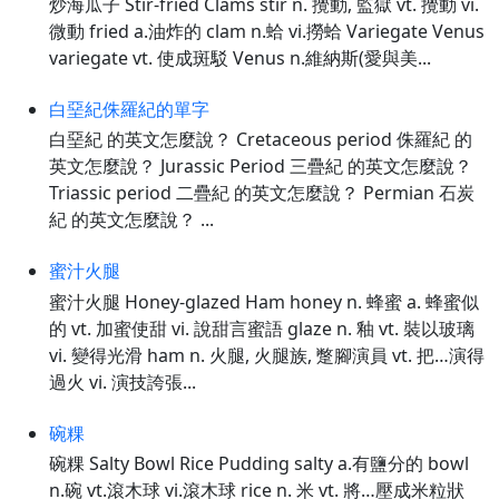
炒海瓜子 Stir-fried Clams stir n. 攪動, 監獄 vt. 攪動 vi.
微動 fried a.油炸的 clam n.蛤 vi.撈蛤 Variegate Venus
variegate vt. 使成斑駁 Venus n.維納斯(愛與美...
白堊紀侏羅紀的單字
白堊紀 的英文怎麼說？ Cretaceous period 侏羅紀 的
英文怎麼說？ Jurassic Period 三疊紀 的英文怎麼說？
Triassic period 二疊紀 的英文怎麼說？ Permian 石炭
紀 的英文怎麼說？ ...
蜜汁火腿
蜜汁火腿 Honey-glazed Ham honey n. 蜂蜜 a. 蜂蜜似
的 vt. 加蜜使甜 vi. 說甜言蜜語 glaze n. 釉 vt. 裝以玻璃
vi. 變得光滑 ham n. 火腿, 火腿族, 蹩腳演員 vt. 把…演得
過火 vi. 演技誇張...
碗粿
碗粿 Salty Bowl Rice Pudding salty a.有鹽分的 bowl
n.碗 vt.滾木球 vi.滾木球 rice n. 米 vt. 將…壓成米粒狀