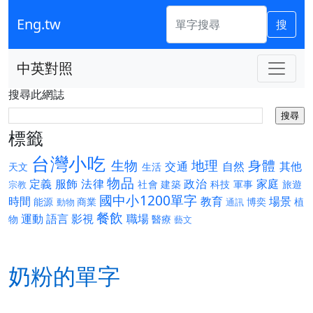
Eng.tw
搜
中英對照
搜尋此網誌
標籤
台灣小吃
生物
地理
身體
交通
自然
其他
天文
生活
物品
定義
服飾
法律
政治
家庭
社會
建築
科技
軍事
旅遊
宗教
國中小1200單字
時間
教育
場景
能源
商業
博奕
植
動物
通訊
餐飲
運動
語言
影視
職場
物
醫療
藝文
奶粉的單字