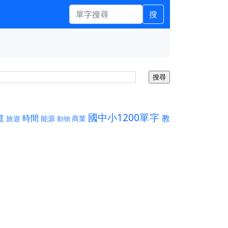
搜
國中小1200單字
庭
時間
教
旅遊
能源
商業
動物