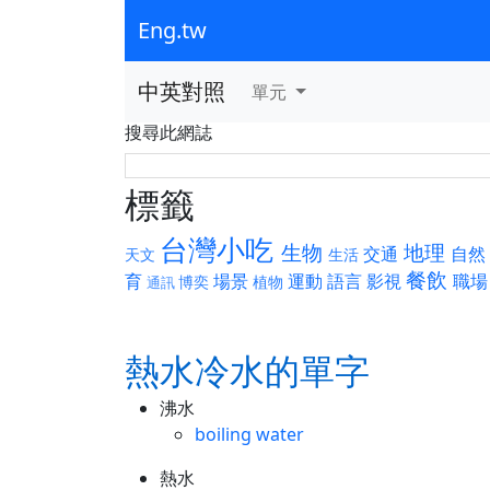
Eng.tw
中英對照
單元
搜尋此網誌
標籤
台灣小吃
生物
地理
交通
自然
天文
生活
餐飲
育
場景
運動
語言
影視
職場
博奕
植物
通訊
熱水冷水的單字
沸水
boiling water
熱水