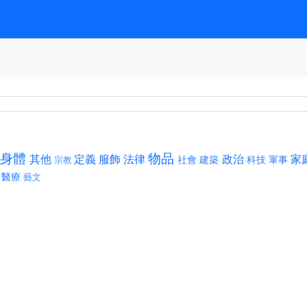
身體
物品
其他
定義
服飾
法律
政治
家
社會
建築
科技
軍事
宗教
醫療
藝文