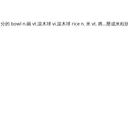
a.有鹽分的 bowl n.碗 vt.滾木球 vi.滾木球 rice n. 米 vt. 將…壓成米粒