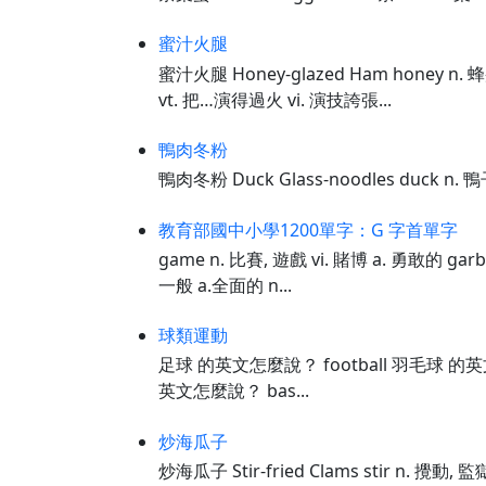
蜜汁火腿
蜜汁火腿 Honey-glazed Ham honey n.
vt. 把…演得過火 vi. 演技誇張...
鴨肉冬粉
鴨肉冬粉 Duck Glass-noodles duck n. 
教育部國中小學1200單字：G 字首單字
game n. 比賽, 遊戲 vi. 賭博 a. 勇敢的 garb
一般 a.全面的 n...
球類運動
足球 的英文怎麼說？ football 羽毛球 的英文怎
英文怎麼說？ bas...
炒海瓜子
炒海瓜子 Stir-fried Clams stir n. 攪動, 監