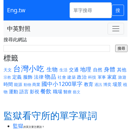
Eng.tw
搜
中英對照
搜尋此網誌
標籤
台灣小吃
生物
地理
身體
交通
自然
其他
天文
生活
物品
定義
服飾
法律
政治
家庭
社會
建築
科技
軍事
旅遊
宗教
國中小1200單字
時間
教育
場景
能源
商業
博奕
植
動物
通訊
餐飲
運動
語言
影視
職場
物
醫療
藝文
監獄看守所的單字單詞
監獄
的英文要怎麼說？