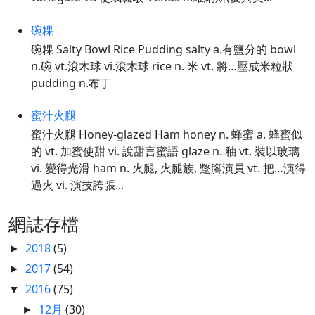
碗粿
碗粿 Salty Bowl Rice Pudding salty a.有鹽分的 bowl
n.碗 vt.滾木球 vi.滾木球 rice n. 米 vt. 將…壓成米粒狀
pudding n.布丁
蜜汁火腿
蜜汁火腿 Honey-glazed Ham honey n. 蜂蜜 a. 蜂蜜似
的 vt. 加蜜使甜 vi. 說甜言蜜語 glaze n. 釉 vt. 裝以玻璃
vi. 變得光滑 ham n. 火腿, 火腿族, 蹩腳演員 vt. 把…演得
過火 vi. 演技誇張...
網誌存檔
2018
(5)
►
2017
(54)
►
2016
(75)
▼
12月
(30)
►