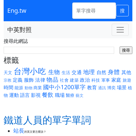
Eng.tw
搜
中英對照
搜尋此網誌
標籤
台灣小吃
生物
地理
身體
交通
自然
其他
天文
生活
物品
定義
服飾
法律
政治
家庭
社會
建築
科技
軍事
旅遊
宗教
國中小1200單字
時間
教育
場景
能源
商業
博奕
植
動物
通訊
餐飲
運動
語言
影視
職場
物
醫療
藝文
鐵道人員的單字單詞
站長
的英文要怎麼說？