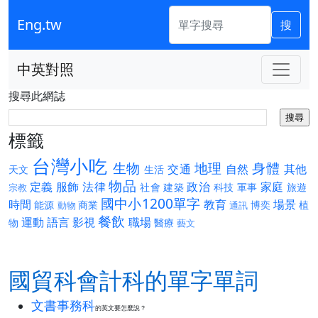
Eng.tw
搜
中英對照
搜尋此網誌
標籤
台灣小吃
生物
地理
身體
交通
自然
其他
天文
生活
物品
定義
服飾
法律
政治
家庭
社會
建築
科技
軍事
旅遊
宗教
國中小1200單字
時間
教育
場景
能源
商業
博奕
植
動物
通訊
餐飲
運動
語言
影視
職場
物
醫療
藝文
國貿科會計科的單字單詞
文書事務科
的英文要怎麼說？