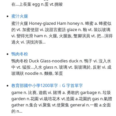
在…上長葉 egg n.蛋 vt.挑唆
蜜汁火腿
蜜汁火腿 Honey-glazed Ham honey n. 蜂蜜 a. 蜂蜜似
的 vt. 加蜜使甜 vi. 說甜言蜜語 glaze n. 釉 vt. 裝以玻璃
vi. 變得光滑 ham n. 火腿, 火腿族, 蹩腳演員 vt. 把…演得
過火 vi. 演技誇張...
鴨肉冬粉
鴨肉冬粉 Duck Glass-noodles duck n. 鴨子 vi. 沒入水
中 vt. 猛按…入水 glass n. 玻璃 vt. 裝玻璃於, 反射 vi. 成
玻璃狀 noodle n. 麵條, 笨蛋
教育部國中小學1200單字：G 字首單字
game n. 比賽, 遊戲 vi. 賭博 a. 勇敢的 garbage n. 垃圾
garden n.花園 vi.栽培花木 vt.造園 a.花園的 gas n.氣體
gather n.集合 vi.聚集 vt.使聚集 general n.一般 a.全面
的 n...