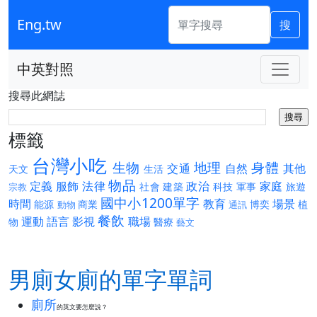
Eng.tw
搜
中英對照
搜尋此網誌
標籤
台灣小吃
生物
地理
身體
交通
自然
其他
天文
生活
物品
定義
服飾
法律
政治
家庭
社會
建築
科技
軍事
旅遊
宗教
國中小1200單字
時間
教育
場景
能源
商業
博奕
植
動物
通訊
餐飲
運動
語言
影視
職場
物
醫療
藝文
男廁女廁的單字單詞
廁所
的英文要怎麼說？