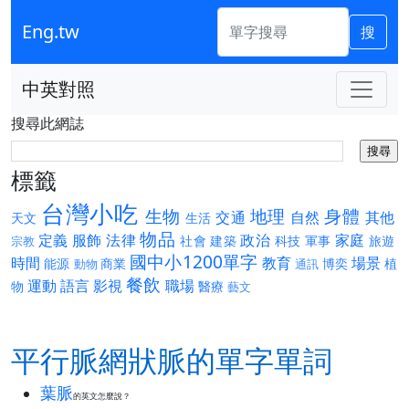
Eng.tw
搜
中英對照
搜尋此網誌
標籤
台灣小吃
生物
地理
身體
交通
自然
其他
天文
生活
物品
定義
服飾
法律
政治
家庭
社會
建築
科技
軍事
旅遊
宗教
國中小1200單字
時間
教育
場景
能源
商業
博奕
植
動物
通訊
餐飲
運動
語言
影視
職場
物
醫療
藝文
平行脈網狀脈的單字單詞
葉脈
的英文怎麼說？