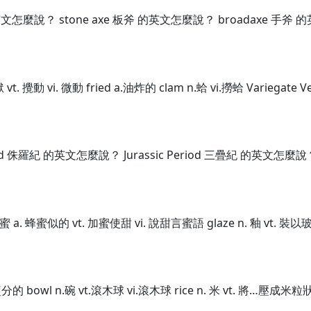
英文怎麼說？ stone axe 板斧 的英文怎麼說？ broadaxe 手斧
獄 vt. 攪動 vi. 微動 fried a.油炸的 clam n.蛤 vi.撈蛤 Variegate
d 侏羅紀 的英文怎麼說？ Jurassic Period 三疊紀 的英文怎麼說？
 蜂蜜 a. 蜂蜜似的 vt. 加蜜使甜 vi. 說甜言蜜語 glaze n. 釉 vt. 
a.有鹽分的 bowl n.碗 vt.滾木球 vi.滾木球 rice n. 米 vt. 將…壓成米粒