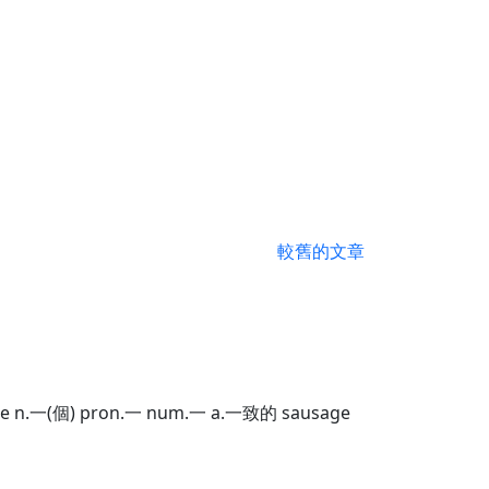
較舊的文章
e n.一(個) pron.一 num.一 a.一致的 sausage