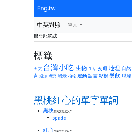
Eng.tw
中英對照
單元
搜尋此網誌
標籤
台灣小吃
生物
地理
交通
自然
天文
生活
餐飲
育
場景
運動
語言
影視
職場
博奕
植物
通訊
黑桃紅心的單字單詞
黑桃
的英文怎麼說？
spade
紅心
的英文怎麼說？