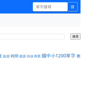
搜
國中小1200單字
庭
時間
教
旅遊
能源
商業
動物