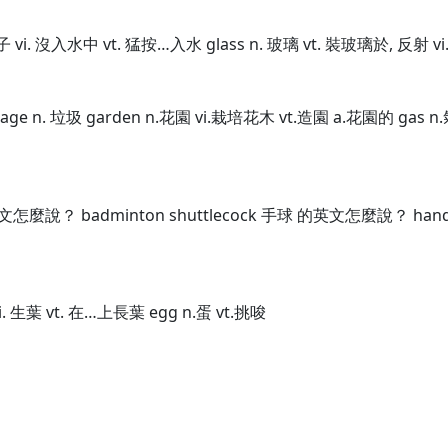
鴨子 vi. 沒入水中 vt. 猛按…入水 glass n. 玻璃 vt. 裝玻璃於, 反射 v
age n. 垃圾 garden n.花園 vi.栽培花木 vt.造園 a.花園的 gas n.氣
麼說？ badminton shuttlecock 手球 的英文怎麼說？ handb
葉 vi. 生葉 vt. 在…上長葉 egg n.蛋 vt.挑唆