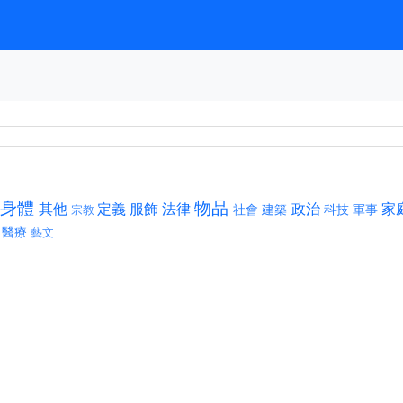
身體
物品
其他
定義
服飾
法律
政治
家
社會
建築
科技
軍事
宗教
醫療
藝文