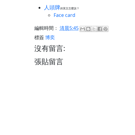
人頭牌
的英文怎麼說？
Face card
編輯時間：
清晨5:45
標簽
博奕
沒有留言:
張貼留言