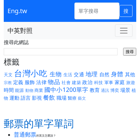
Eng.tw
搜
中英對照
搜尋此網誌
標籤
台灣小吃
生物
地理
身體
交通
自然
其他
天文
生活
物品
定義
服飾
法律
政治
家庭
社會
建築
科技
軍事
旅遊
宗教
國中小1200單字
時間
教育
場景
能源
商業
博奕
植
動物
通訊
餐飲
運動
語言
影視
職場
物
醫療
藝文
郵票的單字單詞
普通郵票
的英文怎麼說？